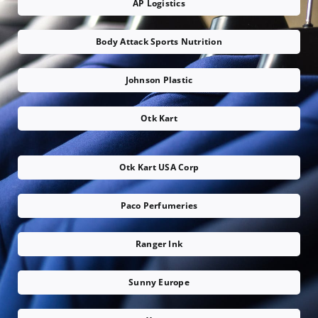
AP Logistics
Body Attack Sports Nutrition
Johnson Plastic
Otk Kart
Otk Kart USA Corp
Paco Perfumeries
Ranger Ink
Sunny Europe