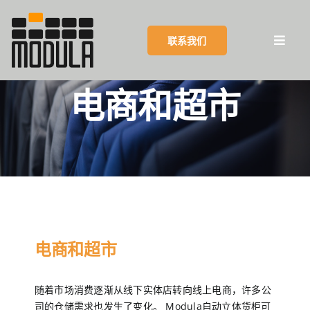
Skip
to
联系我们
content
Toggl
Navig
电商和超市
摩登纳集团
产品
优势
客户成功案例
电商和超市
客户服务
随着市场消费逐渐从线下实体店转向线上电商，许多公
司的仓储需求也发生了变化。 Modula自动立体货柜可
博客和活动