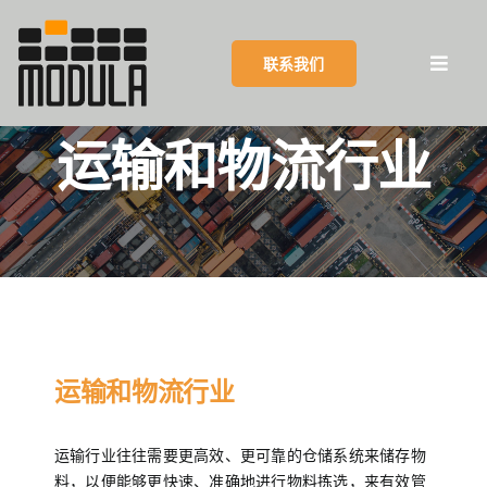
Skip
to
联系我们
content
Toggl
Navig
运输和物流行业
摩登纳集团
产品
优势
客户成功案例
运输和物流行业
客户服务
运输行业往往需要更高效、更可靠的仓储系统来储存物
料，以便能够更快速、准确地进行物料拣选，来有效管
博客和活动