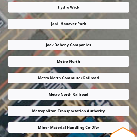
Hydro Wick
Jabil Hanover Park
Jack Doheny Companies
Metro North
Metro North Commuter Railroad
Metro North Railroad
Metropolitan Transportation Authority
Miner Material Handling Ce-Dfw