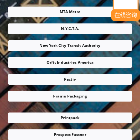
MTA Metro
在线咨询
N.Y.C.T.A.
New York City Transit Authority
Orfit Industries America
Pactiv
Prairie Packaging
Printpack
Prospect Fastner