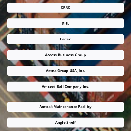
CRRC
DHL
Fedex
Access Business Group
Aetna Group USA, Inc.
Amsted Rail Company Inc.
Amtrak Maintenance Facility
Angle Shelf